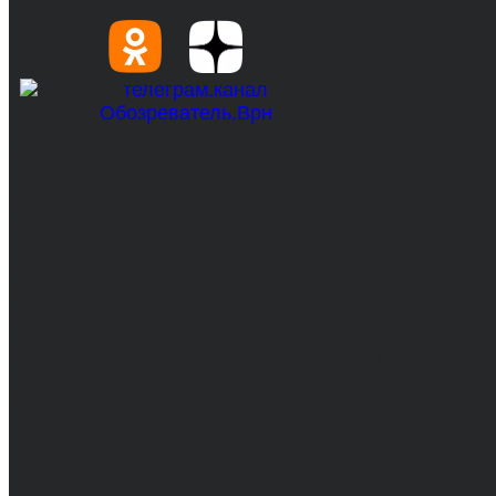
© 2017-2026, Обозреватель.Врн - новости Воронеж
Сетевое издание. Свидетельство о регистрации С
технологий и массовых коммуникаций 31.01.2017 г.
Учредители: Бабаян Ю.С., Омельченко Т.С.
Директор: Бабаян Юрий Сергеевич.
Главный редактор: Бабаян Юрий Сергеевич.
Адрес электронной почты редакции: info@obozvrn.ru
Материалы рубрики "Пресс-релиз" публикуются в 