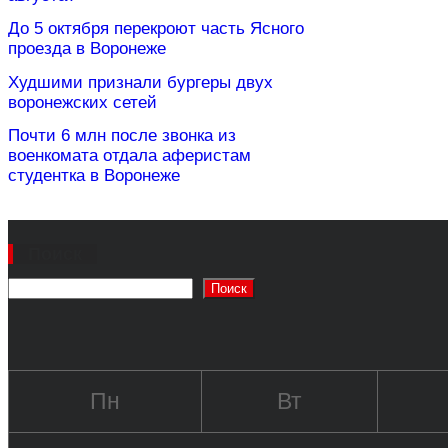
До 5 октября перекроют часть Ясного
проезда в Воронеже
Худшими признали бургеры двух
воронежских сетей
Почти 6 млн после звонка из
военкомата отдала аферистам
студентка в Воронеже
Поиск
Поиск
Пн
Вт