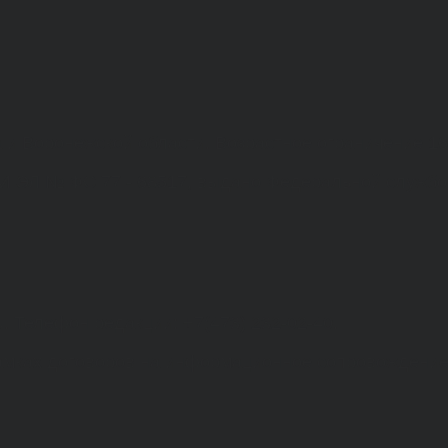
а и Воронежской области. Возрастное ограничение 1
МИ ЭЛ № ФС 77 - 68517, выдано Федеральной службо
. Телефон редакции: +7(473) 232-02-40.
рамках договоров на информационное сопровождение