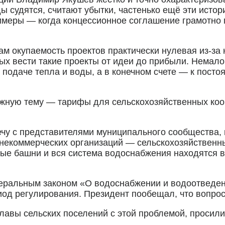
ды судятся, считают убытки, частенько ещё эти ист
имеры — когда концессионное соглашение грамотно 
м окупаемость проектов практически нулевая из-за н
х вести такие проекты от идеи до прибыли. Немалов
 подаче тепла и воды, а в конечном счете — к посто
важную тему — тарифы для сельскохозяйственных к
чу с представителями муниципального сообщества, в
е некоммерческих организаций — сельскохозяйствен
е башни и вся система водоснабжения находятся в
едеральным законом «О водоснабжении и водоотведе
од регулирования. Президент пообещал, что вопрос
лавы сельских поселений с этой проблемой, просили