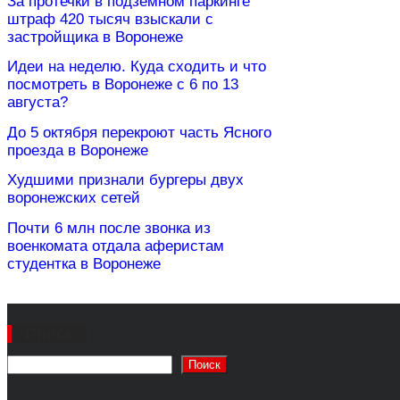
За протечки в подземном паркинге
штраф 420 тысяч взыскали с
застройщика в Воронеже
Идеи на неделю. Куда сходить и что
посмотреть в Воронеже с 6 по 13
августа?
До 5 октября перекроют часть Ясного
проезда в Воронеже
Худшими признали бургеры двух
воронежских сетей
Почти 6 млн после звонка из
военкомата отдала аферистам
студентка в Воронеже
Поиск
Поиск