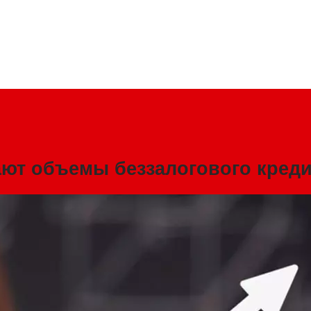
ют объемы беззалогового кред