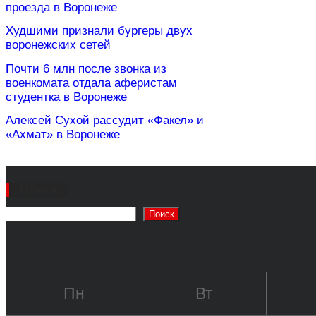
проезда в Воронеже
Худшими признали бургеры двух
воронежских сетей
Почти 6 млн после звонка из
военкомата отдала аферистам
студентка в Воронеже
Алексей Сухой рассудит «Факел» и
«Ахмат» в Воронеже
Поиск
Поиск
Пн
Вт