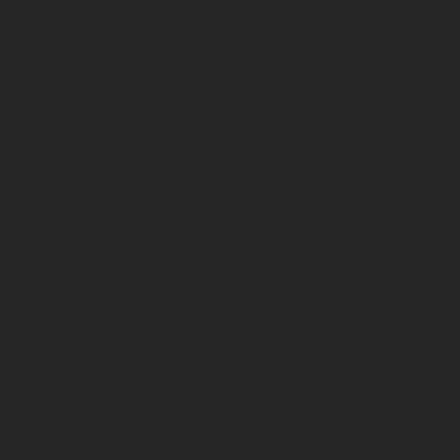
а и Воронежской области. Возрастное ограничение 1
МИ ЭЛ № ФС 77 - 68517, выдано Федеральной службо
. Телефон редакции: +7(473) 232-02-40.
рамках договоров на информационное сопровождение