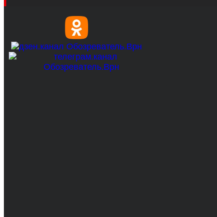
© 2017-2026, Обозреватель.Врн - новости Воронеж
Сетевое издание. Свидетельство о регистрации С
технологий и массовых коммуникаций 31.01.2017 г.
Учредители: Бабаян Ю.С., Омельченко Т.С.
Директор: Бабаян Юрий Сергеевич.
Главный редактор: Бабаян Юрий Сергеевич.
Адрес электронной почты редакции: info@obozvrn.ru
Материалы рубрики "Пресс-релиз" публикуются в 