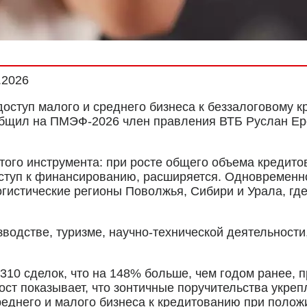
.2026
доступ малого и среднего бизнеса к беззалоговому 
общил на ПМЭФ-2026 член правления ВТБ Руслан Ере
того инструмента: при росте общего объема кредито
доступ к финансированию, расширяется. Одновремен
стические регионы Поволжья, Сибири и Урала, где 
водстве, туризме, научно‑технической деятельности
310 сделок, что на 148% больше, чем годом ранее, 
ост показывает, что зонтичные поручительства укре
реднего и малого бизнеса к кредитованию при полож