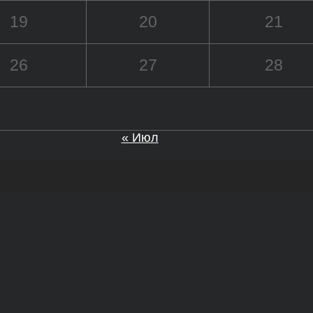
19
20
21
26
27
28
« Июл
а и Воронежской области. Возрастное ограничение 1
МИ ЭЛ № ФС 77 - 68517, выдано Федеральной службо