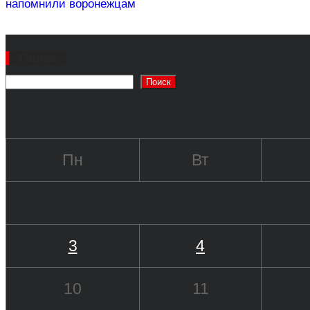
напомнили воронежцам
Поиск
Поиск
Пн
Вт
3
4
10
11