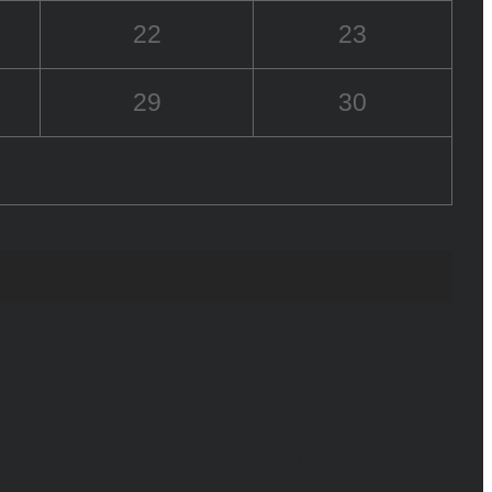
22
23
29
30
6+
й по надзору в сфере связи, информационных