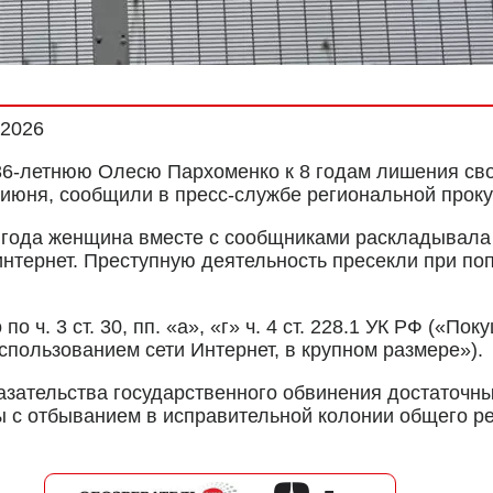
.2026
6-летнюю Олесю Пархоменко к 8 годам лишения сво
3 июня, сообщили в пресс-службе региональной прок
4 года женщина вместе с сообщниками раскладывала
нтернет. Преступную деятельность пресекли при поп
 ч. 3 ст. 30, пп. «а», «г» ч. 4 ст. 228.1 УК РФ («П
спользованием сети Интернет, в крупном размере»).
казательства государственного обвинения достаточн
ы с отбыванием в исправительной колонии общего р