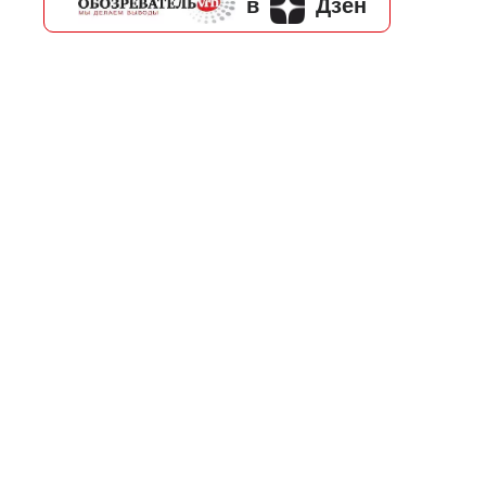
в
Дзен