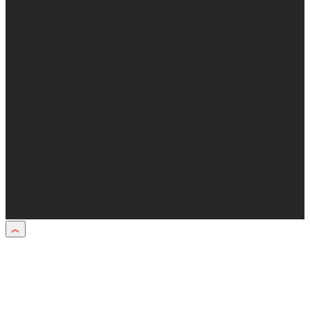
Главный редактор: Бабаян Юрий
Сергеевич.
Адрес электронной почты редакции:
info@obozvrn.ru. Телефон редакции:
+7(473) 232-02-40.
Материалы рубрики "Пресс-релиз"
публикуются в рамках договоров на
информационное сопровождение
деятельности.