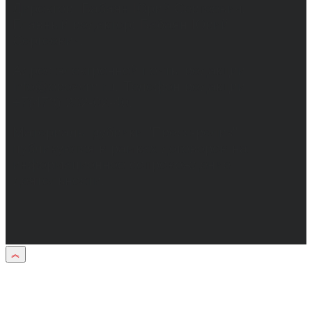
Директор: Бабаян Юрий Сергеевич.
Главный редактор: Бабаян Юрий
Сергеевич.
Адрес электронной почты редакции:
info@obozvrn.ru. Телефон редакции:
+7(473) 232-02-40.
Материалы рубрики "Пресс-релиз"
публикуются в рамках договоров на
информационное сопровождение
деятельности.