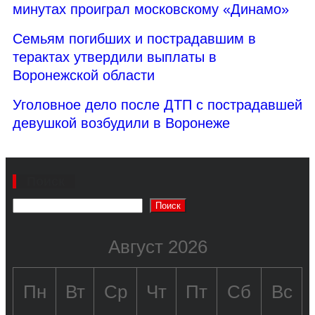
минутах проиграл московскому «Динамо»
Семьям погибших и пострадавшим в
терактах утвердили выплаты в
Воронежской области
Уголовное дело после ДТП с пострадавшей
девушкой возбудили в Воронеже
Поиск
Поиск
Август 2026
Пн
Вт
Ср
Чт
Пт
Сб
Вс