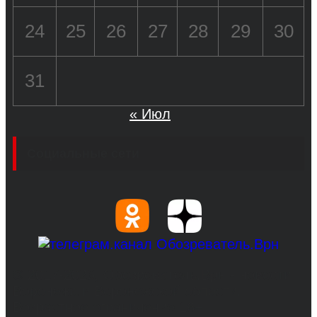
24
25
26
27
28
29
30
31
« Июл
Социальные сети
© 2017-2026, Обозреватель.Врн - новости
Воронежа и Воронежской области.
Возрастное ограничение 16+