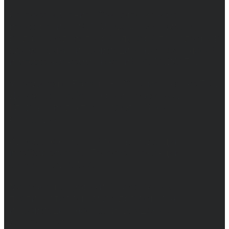
Сетевое издание. Свидетельство о
регистрации СМИ ЭЛ № ФС 77 - 68517,
выдано Федеральной службой по надзору в
сфере связи, информационных технологий
и массовых коммуникаций 31.01.2017 г.
Учредители: Бабаян Ю.С., Омельченко Т.С.
Директор: Бабаян Юрий Сергеевич.
Главный редактор: Бабаян Юрий
Сергеевич.
Адрес электронной почты редакции:
info@obozvrn.ru. Телефон редакции:
+7(473) 232-02-40.
Материалы рубрики "Пресс-релиз"
публикуются в рамках договоров на
информационное сопровождение
деятельности.