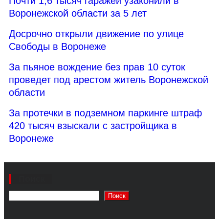
Почти 1,6 тысяч гаражей узаконили в
Воронежской области за 5 лет
Досрочно открыли движение по улице
Свободы в Воронеже
За пьяное вождение без прав 10 суток
проведет под арестом житель Воронежской
области
За протечки в подземном паркинге штраф
420 тысяч взыскали с застройщика в
Воронеже
Поиск
Поиск