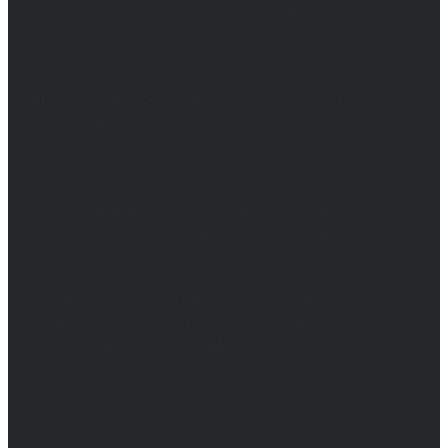
выдано Федеральной службой по надзору в
сфере связи, информационных технологий
и массовых коммуникаций 31.01.2017 г.
Учредители: Бабаян Ю.С., Омельченко Т.С.
Директор: Бабаян Юрий Сергеевич.
Главный редактор: Бабаян Юрий
Сергеевич.
Адрес электронной почты редакции:
info@obozvrn.ru. Телефон редакции:
+7(473) 232-02-40.
Материалы рубрики "Пресс-релиз"
публикуются в рамках договоров на
информационное сопровождение
деятельности.