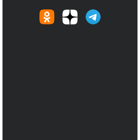
© 2017-2026, Обозреватель.Врн - новости
Воронежа и Воронежской области.
Возрастное ограничение 16+
Сетевое издание. Свидетельство о
регистрации СМИ ЭЛ № ФС 77 - 68517,
выдано Федеральной службой по надзору в
сфере связи, информационных технологий
и массовых коммуникаций 31.01.2017 г.
Учредители: Бабаян Ю.С., Омельченко Т.С.
Директор: Бабаян Юрий Сергеевич.
Главный редактор: Бабаян Юрий
Сергеевич.