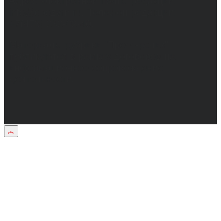
Адрес электронной почты редакции:
info@obozvrn.ru. Телефон редакции:
+7(473) 232-02-40.
Материалы рубрики "Пресс-релиз"
публикуются в рамках договоров на
информационное сопровождение
деятельности.