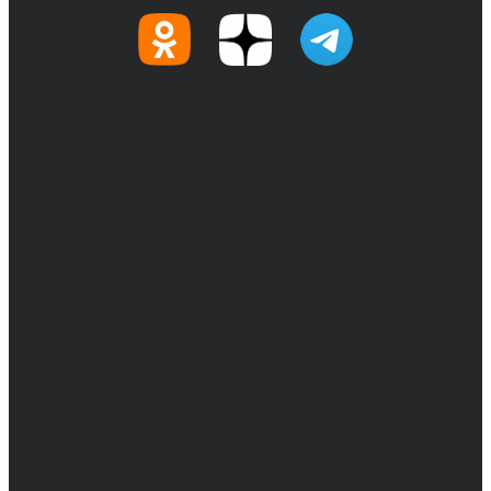
© 2017-2026, Обозреватель.Врн - новости
Воронежа и Воронежской области.
Возрастное ограничение 16+
Сетевое издание. Свидетельство о
регистрации СМИ ЭЛ № ФС 77 - 68517,
выдано Федеральной службой по надзору в
сфере связи, информационных технологий
и массовых коммуникаций 31.01.2017 г.
Учредители: Бабаян Ю.С., Омельченко Т.С.
Директор: Бабаян Юрий Сергеевич.
Главный редактор: Бабаян Юрий
Сергеевич.
Адрес электронной почты редакции: