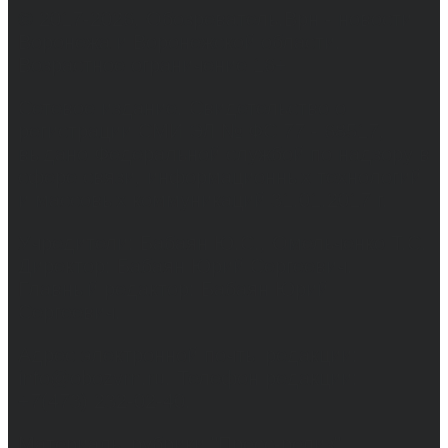
© 2017-2026, Обозреватель.Врн - новости
Воронежа и Воронежской области.
Возрастное ограничение 16+
Сетевое издание. Свидетельство о
регистрации СМИ ЭЛ № ФС 77 - 68517,
выдано Федеральной службой по надзору в
сфере связи, информационных технологий
и массовых коммуникаций 31.01.2017 г.
Учредители: Бабаян Ю.С., Омельченко Т.С.
Директор: Бабаян Юрий Сергеевич.
Главный редактор: Бабаян Юрий
Сергеевич.
Адрес электронной почты редакции:
info@obozvrn.ru. Телефон редакции:
+7(473) 232-02-40.
Материалы рубрики "Пресс-релиз"