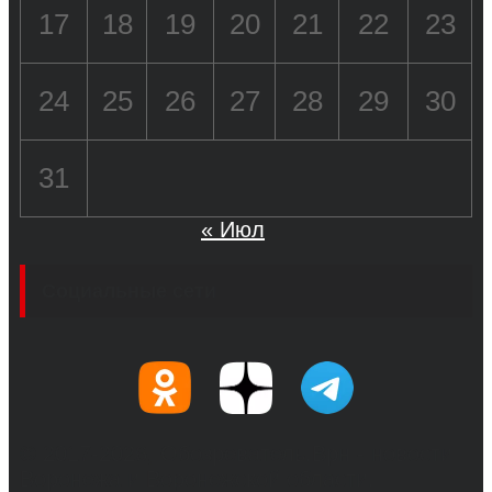
17
18
19
20
21
22
23
24
25
26
27
28
29
30
31
« Июл
Социальные сети
© 2017-2026, Обозреватель.Врн - новости
Воронежа и Воронежской области.