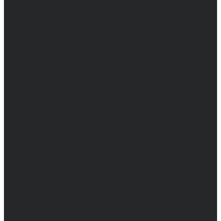
Возрастное ограничение 16+
Сетевое издание. Свидетельство о
регистрации СМИ ЭЛ № ФС 77 - 68517,
выдано Федеральной службой по надзору в
сфере связи, информационных технологий
и массовых коммуникаций 31.01.2017 г.
Учредители: Бабаян Ю.С., Омельченко Т.С.
Директор: Бабаян Юрий Сергеевич.
Главный редактор: Бабаян Юрий
Сергеевич.
Адрес электронной почты редакции:
info@obozvrn.ru. Телефон редакции:
+7(473) 232-02-40.
Материалы рубрики "Пресс-релиз"
публикуются в рамках договоров на
информационное сопровождение