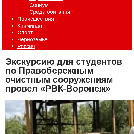
Социум
Среда обитания
Происшествия
Криминал
Спорт
Черноземье
Россия
Экскурсию для студентов
по Правобережным
очистным сооружениям
провел «РВК-Воронеж»