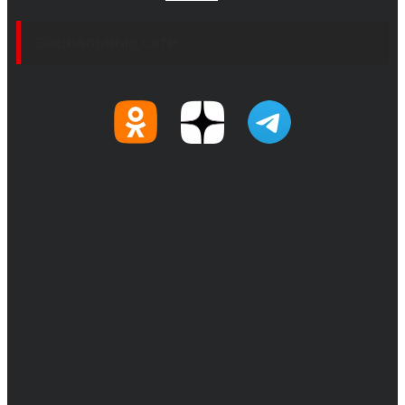
Социальные сети
© 2017-2026, Обозреватель.Врн - новости
Воронежа и Воронежской области.
Возрастное ограничение 16+
Сетевое издание. Свидетельство о
регистрации СМИ ЭЛ № ФС 77 - 68517,
выдано Федеральной службой по надзору в
сфере связи, информационных технологий
и массовых коммуникаций 31.01.2017 г.
Учредители: Бабаян Ю.С., Омельченко Т.С.
Директор: Бабаян Юрий Сергеевич.