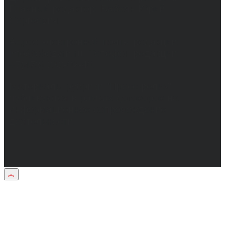
Главный редактор: Бабаян Юрий
Сергеевич.
Адрес электронной почты редакции:
info@obozvrn.ru. Телефон редакции:
+7(473) 232-02-40.
Материалы рубрики "Пресс-релиз"
публикуются в рамках договоров на
информационное сопровождение
деятельности.