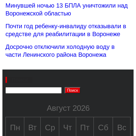
Минувшей ночью 13 БПЛА уничтожили над
Воронежской областью
Почти год ребенку-инвалиду отказывали в
средстве для реабилитации в Воронеже
Досрочно отключили холодную воду в
части Ленинского района Воронежа
Поиск
Поиск
Август 2026
Пн
Вт
Ср
Чт
Пт
Сб
Вс