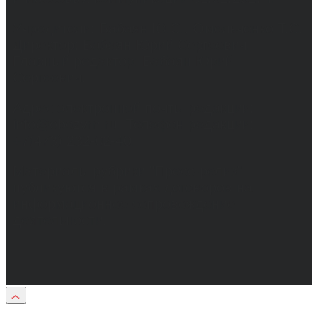
Учредители: Бабаян Ю.С., Омельченко Т.С.
Директор: Бабаян Юрий Сергеевич.
Главный редактор: Бабаян Юрий
Сергеевич.
Адрес электронной почты редакции:
info@obozvrn.ru. Телефон редакции:
+7(473) 232-02-40.
Материалы рубрики "Пресс-релиз"
публикуются в рамках договоров на
информационное сопровождение
деятельности.