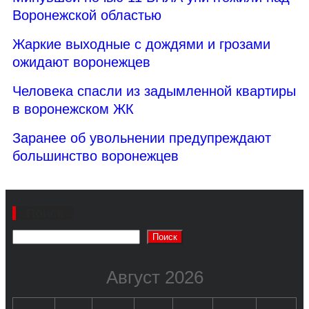
Воронежской областью
Жаркие выходные с дождями и грозами
ожидают воронежцев
Человека спасли из задымленной квартиры
в воронежском ЖК
Заранее об увольнении предупреждают
большинство воронежцев
Поиск
Поиск
Август 2026