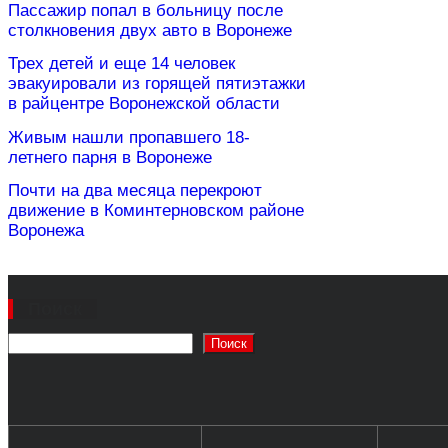
Пассажир попал в больницу после
столкновения двух авто в Воронеже
Трех детей и еще 14 человек
эвакуировали из горящей пятиэтажки
в райцентре Воронежской области
Живым нашли пропавшего 18-
летнего парня в Воронеже
Почти на два месяца перекроют
движение в Коминтерновском районе
Воронежа
Поиск
Поиск