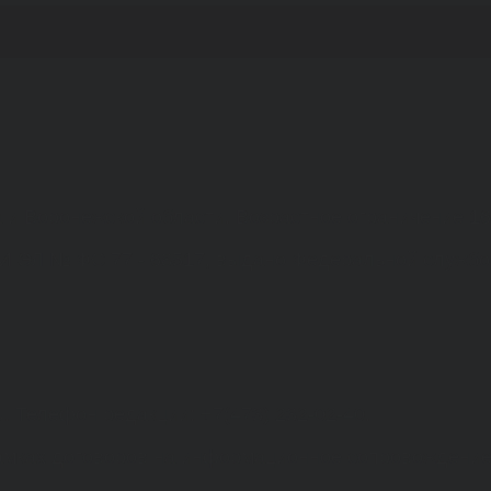
а и Воронежской области. Возрастное ограничение 1
МИ ЭЛ № ФС 77 - 68517, выдано Федеральной службо
. Телефон редакции: +7(473) 232-02-40.
рамках договоров на информационное сопровождение