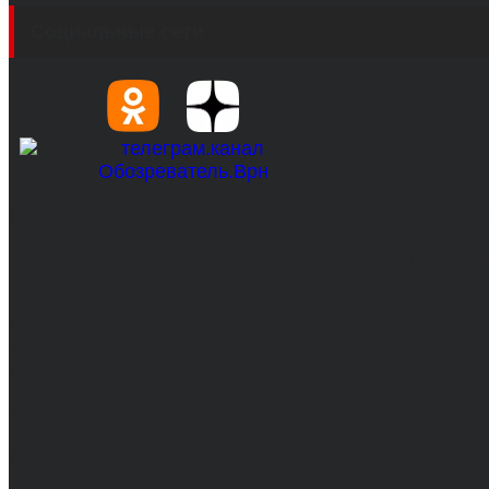
Социальные сети
© 2017-2026, Обозреватель.Врн - новости Воронеж
Сетевое издание. Свидетельство о регистрации С
технологий и массовых коммуникаций 31.01.2017 г.
Учредители: Бабаян Ю.С., Омельченко Т.С.
Директор: Бабаян Юрий Сергеевич.
Главный редактор: Бабаян Юрий Сергеевич.
Адрес электронной почты редакции: info@obozvrn.ru
Материалы рубрики "Пресс-релиз" публикуются в 