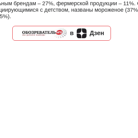
ым брендам – 27%, фермерской продукции – 11%. О
циирующимися с детством, названы мороженое (37%)
25%).
в
Дзен