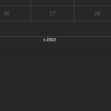
26
27
28
« Июл
а и Воронежской области. Возрастное ограничение 1
МИ ЭЛ № ФС 77 - 68517, выдано Федеральной службо