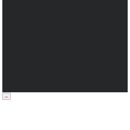
Главный редактор: Бабаян Юрий
Сергеевич.
Адрес электронной почты редакции:
info@obozvrn.ru. Телефон редакции:
+7(473) 232-02-40.
Материалы рубрики "Пресс-релиз"
публикуются в рамках договоров на
информационное сопровождение
деятельности.