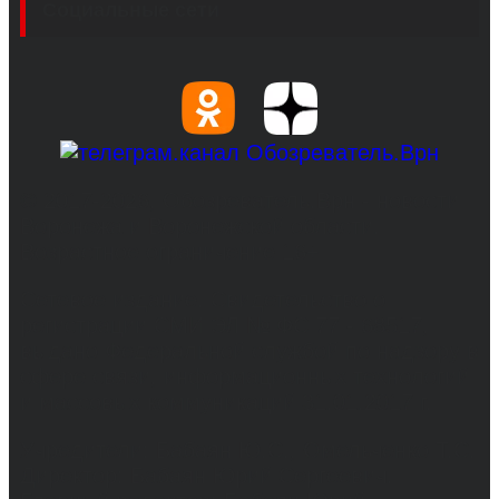
Социальные сети
© 2017-2026, Обозреватель.Врн - новости
Воронежа и Воронежской области.
Возрастное ограничение 16+
Сетевое издание. Свидетельство о
регистрации СМИ ЭЛ № ФС 77 - 68517,
выдано Федеральной службой по надзору в
сфере связи, информационных технологий
и массовых коммуникаций 31.01.2017 г.
Учредители: Бабаян Ю.С., Омельченко Т.С.
Директор: Бабаян Юрий Сергеевич.