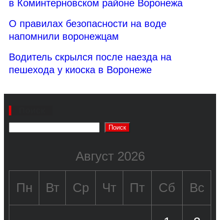
в Коминтерновском районе Воронежа
О правилах безопасности на воде
напомнили воронежцам
Водитель скрылся после наезда на
пешехода у киоска в Воронеже
Поиск
Поиск
Август 2026
Пн
Вт
Ср
Чт
Пт
Сб
Вс