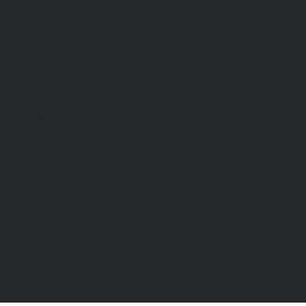
а и Воронежской области. Возрастное ограничение 1
МИ ЭЛ № ФС 77 - 68517, выдано Федеральной службо
. Телефон редакции: +7(473) 232-02-40.
рамках договоров на информационное сопровождение