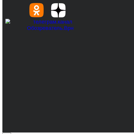
© 2017-2026, Обозреватель.Врн - новости Воронеж
Сетевое издание. Свидетельство о регистрации С
технологий и массовых коммуникаций 31.01.2017 г.
Учредители: Бабаян Ю.С., Омельченко Т.С.
Директор: Бабаян Юрий Сергеевич.
Главный редактор: Бабаян Юрий Сергеевич.
Адрес электронной почты редакции: info@obozvrn.ru
Материалы рубрики "Пресс-релиз" публикуются в 