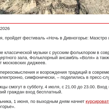
.2026
ля, пройдет фестиваль «Ночь в Дивногорье: Маэстро
е классической музыки с русским фольклором в сов
ертного зала, Фольклорный ансамбль «Воля» а так
от московских диджеев.
р переосмысления и возрождения традиций в совре
электронно, симфонически, – поделились в пресс-сл
ы смогут в субботу, 4 июля, с 21.00 до 23.00. Вход
орий граждан вход бесплатный.
ьника, 1 июня, по выходным дням начнет
курсироват
горье».