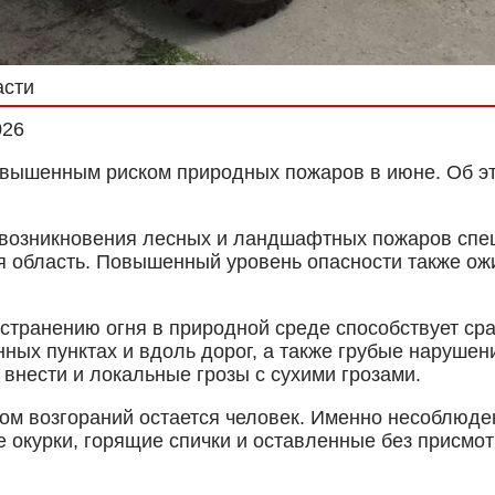
асти
026
овышенным риском природных пожаров в июне. Об это
и возникновения лесных и ландшафтных пожаров спе
я область. Повышенный уровень опасности также ожи
странению огня в природной среде способствует сра
нных пунктах и вдоль дорог, а также грубые наруше
 внести и локальные грозы с сухими грозами.
ком возгораний остается человек. Именно несоблюде
 окурки, горящие спички и оставленные без присмот