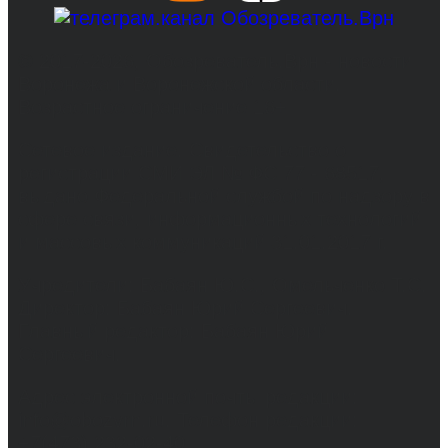
© 2017-2026, Обозреватель.Врн - новости
Воронежа и Воронежской области.
Возрастное ограничение 16+
Сетевое издание. Свидетельство о
регистрации СМИ ЭЛ № ФС 77 - 68517,
выдано Федеральной службой по надзору в
сфере связи, информационных технологий
и массовых коммуникаций 31.01.2017 г.
Учредители: Бабаян Ю.С., Омельченко Т.С.
Директор: Бабаян Юрий Сергеевич.
Главный редактор: Бабаян Юрий
Сергеевич.
Адрес электронной почты редакции:
info@obozvrn.ru. Телефон редакции:
+7(473) 232-02-40.