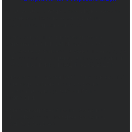
© 2017-2026, Обозреватель.Врн - новости
Воронежа и Воронежской области.
Возрастное ограничение 16+
Сетевое издание. Свидетельство о
регистрации СМИ ЭЛ № ФС 77 - 68517,
выдано Федеральной службой по надзору в
сфере связи, информационных технологий
и массовых коммуникаций 31.01.2017 г.
Учредители: Бабаян Ю.С., Омельченко Т.С.
Директор: Бабаян Юрий Сергеевич.
Главный редактор: Бабаян Юрий
Сергеевич.
Адрес электронной почты редакции:
info@obozvrn.ru. Телефон редакции:
+7(473) 232-02-40.