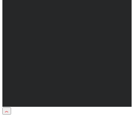
Директор: Бабаян Юрий Сергеевич.
Главный редактор: Бабаян Юрий
Сергеевич.
Адрес электронной почты редакции:
info@obozvrn.ru. Телефон редакции:
+7(473) 232-02-40.
Материалы рубрики "Пресс-релиз"
публикуются в рамках договоров на
информационное сопровождение
деятельности.