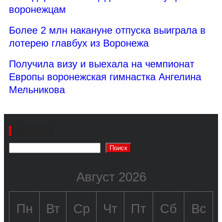
воронежцам
Более 2 млн накануне отпуска выиграла в
лотерею главбух из Воронежа
Получила визу и выехала на чемпионат
Европы воронежская гимнастка Ангелина
Мельникова
Поиск
Поиск
Август 2026
Пн
Вт
Ср
Чт
Пт
Сб
Вс