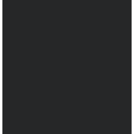
Сетевое издание. Свидетельство о
регистрации СМИ ЭЛ № ФС 77 - 68517,
выдано Федеральной службой по надзору в
сфере связи, информационных технологий
и массовых коммуникаций 31.01.2017 г.
Учредители: Бабаян Ю.С., Омельченко Т.С.
Директор: Бабаян Юрий Сергеевич.
Главный редактор: Бабаян Юрий
Сергеевич.
Адрес электронной почты редакции:
info@obozvrn.ru. Телефон редакции:
+7(473) 232-02-40.
Материалы рубрики "Пресс-релиз"
публикуются в рамках договоров на
информационное сопровождение
деятельности.