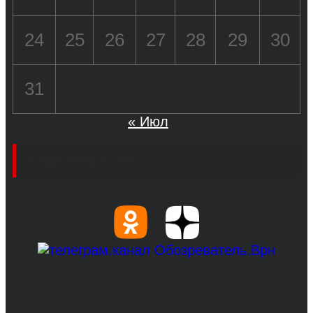
24
25
26
27
28
29
30
31
« Июл
Социальные сети
© 2017-2026, Обозреватель.Врн - новости
Воронежа и Воронежской области.
Возрастное ограничение 16+