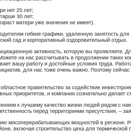
и нет 25 лет;
тарше 30 лет;
зраст матери уже значения не имеет).
одителям гибкие графики, удаленную занятость для
ский сад и корпоративный оздоровительный отдых.
инициационную активность, которую вы проявляете. Д
Можете на нас рассчитывать в продолжении таких ко
вает вашу работу и достойные условия труда. Работа
ициатив, для нас тоже очень важно. Поэтому сейчас
бластное правительство за содействие инвестпроек
авных приоритетов, и компания сознательно делает с
няем к лучшему качество жизни людей рядом с нами
ветственность перед территориями присутствия, – з
ию мясоперерабатывающих мощностей в регионе. Реч
не, включая строительство цеха для термической п