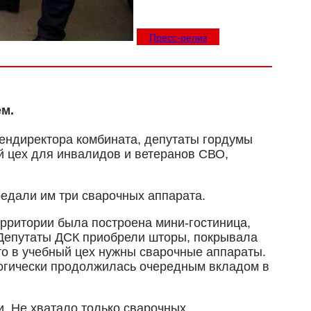
Пресс-релиз
м.
гендиректора комбината, депутаты гордумы
й цех для инвалидов и ветеранов СВО,
едали им три сварочных аппарата.
ерритории была построена мини-гостиница,
 Депутаты ДСК приобрели шторы, покрывала
то в учебный цех нужны сварочные аппараты.
логически продолжилась очередным вкладом в
и. Не хватало только сварочных