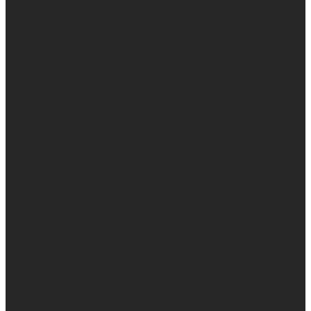
выдано Федеральной службой по надзору в
сфере связи, информационных технологий
и массовых коммуникаций 31.01.2017 г.
Учредители: Бабаян Ю.С., Омельченко Т.С.
Директор: Бабаян Юрий Сергеевич.
Главный редактор: Бабаян Юрий
Сергеевич.
Адрес электронной почты редакции:
info@obozvrn.ru. Телефон редакции:
+7(473) 232-02-40.
Материалы рубрики "Пресс-релиз"
публикуются в рамках договоров на
информационное сопровождение
деятельности.