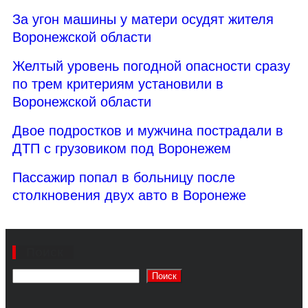
За угон машины у матери осудят жителя
Воронежской области
Желтый уровень погодной опасности сразу
по трем критериям установили в
Воронежской области
Двое подростков и мужчина пострадали в
ДТП с грузовиком под Воронежем
Пассажир попал в больницу после
столкновения двух авто в Воронеже
Поиск
Поиск