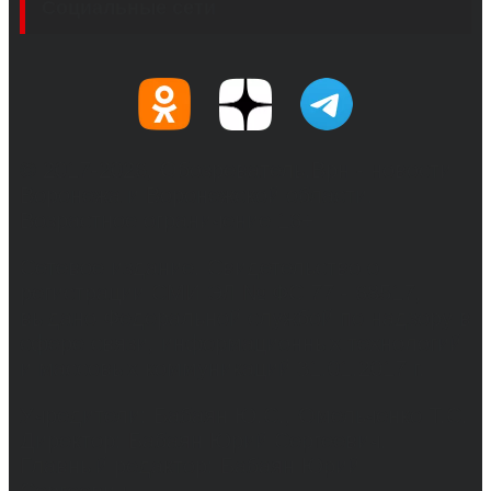
Социальные сети
© 2017-2026, Обозреватель.Врн - новости
Воронежа и Воронежской области.
Возрастное ограничение 16+
Сетевое издание. Свидетельство о
регистрации СМИ ЭЛ № ФС 77 - 68517,
выдано Федеральной службой по надзору в
сфере связи, информационных технологий
и массовых коммуникаций 31.01.2017 г.
Учредители: Бабаян Ю.С., Омельченко Т.С.
Директор: Бабаян Юрий Сергеевич.
Главный редактор: Бабаян Юрий