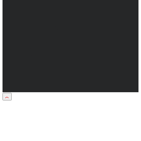
Сергеевич.
Адрес электронной почты редакции:
info@obozvrn.ru. Телефон редакции:
+7(473) 232-02-40.
Материалы рубрики "Пресс-релиз"
публикуются в рамках договоров на
информационное сопровождение
деятельности.