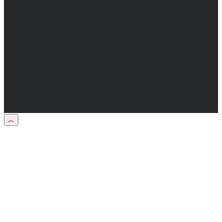
info@obozvrn.ru. Телефон редакции:
+7(473) 232-02-40.
Материалы рубрики "Пресс-релиз"
публикуются в рамках договоров на
информационное сопровождение
деятельности.