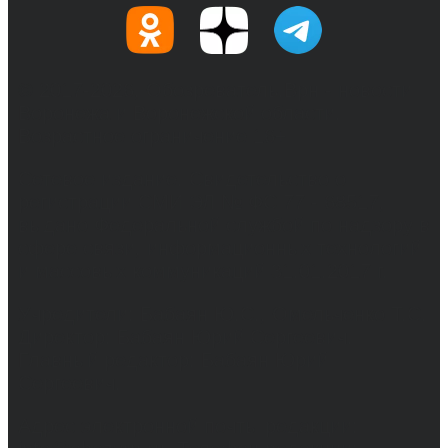
© 2017-2026, Обозреватель.Врн - новости
Воронежа и Воронежской области.
Возрастное ограничение 16+
Сетевое издание. Свидетельство о
регистрации СМИ ЭЛ № ФС 77 - 68517,
выдано Федеральной службой по надзору в
сфере связи, информационных технологий
и массовых коммуникаций 31.01.2017 г.
Учредители: Бабаян Ю.С., Омельченко Т.С.
Директор: Бабаян Юрий Сергеевич.
Главный редактор: Бабаян Юрий
Сергеевич.
Адрес электронной почты редакции: