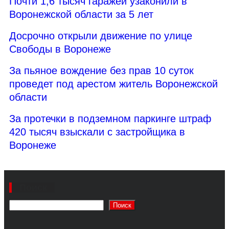
Почти 1,6 тысяч гаражей узаконили в
Воронежской области за 5 лет
Досрочно открыли движение по улице
Свободы в Воронеже
За пьяное вождение без прав 10 суток
проведет под арестом житель Воронежской
области
За протечки в подземном паркинге штраф
420 тысяч взыскали с застройщика в
Воронеже
Поиск
Поиск