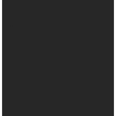
выдано Федеральной службой по надзору в
сфере связи, информационных технологий
и массовых коммуникаций 31.01.2017 г.
Учредители: Бабаян Ю.С., Омельченко Т.С.
Директор: Бабаян Юрий Сергеевич.
Главный редактор: Бабаян Юрий
Сергеевич.
Адрес электронной почты редакции:
info@obozvrn.ru. Телефон редакции:
+7(473) 232-02-40.
Материалы рубрики "Пресс-релиз"
публикуются в рамках договоров на
информационное сопровождение
деятельности.