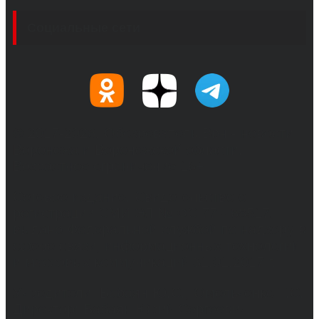
Социальные сети
© 2017-2026, Обозреватель.Врн - новости
Воронежа и Воронежской области.
Возрастное ограничение 16+
Сетевое издание. Свидетельство о
регистрации СМИ ЭЛ № ФС 77 - 68517,
выдано Федеральной службой по надзору в
сфере связи, информационных технологий
и массовых коммуникаций 31.01.2017 г.
Учредители: Бабаян Ю.С., Омельченко Т.С.
Директор: Бабаян Юрий Сергеевич.