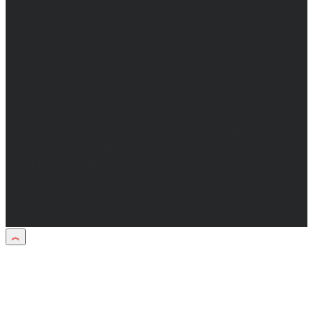
Главный редактор: Бабаян Юрий
Сергеевич.
Адрес электронной почты редакции:
info@obozvrn.ru. Телефон редакции:
+7(473) 232-02-40.
Материалы рубрики "Пресс-релиз"
публикуются в рамках договоров на
информационное сопровождение
деятельности.