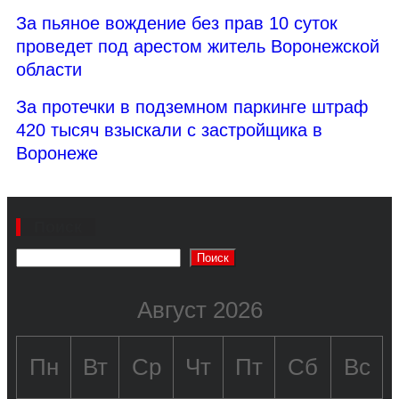
За пьяное вождение без прав 10 суток
проведет под арестом житель Воронежской
области
За протечки в подземном паркинге штраф
420 тысяч взыскали с застройщика в
Воронеже
Поиск
Поиск
Август 2026
Пн
Вт
Ср
Чт
Пт
Сб
Вс