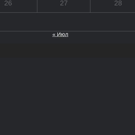
26
27
28
« Июл
а и Воронежской области. Возрастное ограничение 1
МИ ЭЛ № ФС 77 - 68517, выдано Федеральной службо