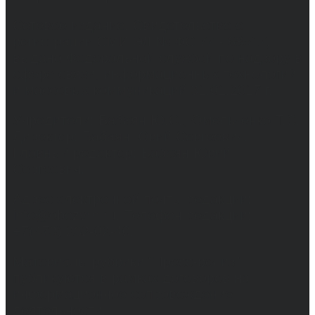
Сетевое издание. Свидетельство о
регистрации СМИ ЭЛ № ФС 77 - 68517,
выдано Федеральной службой по надзору в
сфере связи, информационных технологий
и массовых коммуникаций 31.01.2017 г.
Учредители: Бабаян Ю.С., Омельченко Т.С.
Директор: Бабаян Юрий Сергеевич.
Главный редактор: Бабаян Юрий
Сергеевич.
Адрес электронной почты редакции:
info@obozvrn.ru. Телефон редакции:
+7(473) 232-02-40.
Материалы рубрики "Пресс-релиз"
публикуются в рамках договоров на
информационное сопровождение
деятельности.