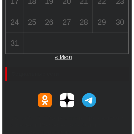
17
18
19
20
21
22
23
24
25
26
27
28
29
30
31
« Июл
Социальные сети
© 2017-2026, Обозреватель.Врн - новости
Воронежа и Воронежской области.
Возрастное ограничение 16+