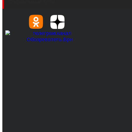
Социальные сети
© 2017-2026, Обозреватель.Врн - новости Воронеж
Сетевое издание. Свидетельство о регистрации С
технологий и массовых коммуникаций 31.01.2017 г.
Учредители: Бабаян Ю.С., Омельченко Т.С.
Директор: Бабаян Юрий Сергеевич.
Главный редактор: Бабаян Юрий Сергеевич.
Адрес электронной почты редакции: info@obozvrn.ru
Материалы рубрики "Пресс-релиз" публикуются в 