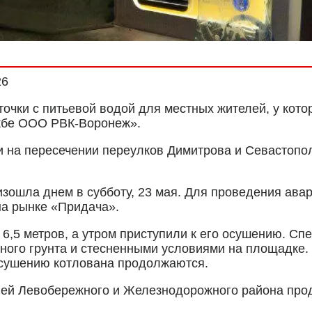
26
очки с питьевой водой для местных жителей, у кото
ужбе ООО РВК-Воронеж».
 на пересечении переулков Димитрова и Севастополь
изошла днем в субботу, 23 мая. Для проведения ава
на рынке «Придача».
6,5 метров, а утром приступили к его осушению. Сп
ного грунта и стесненными условиями на площадке.
осушению котлована продолжаются.
лей Левобережного и Железнодорожного района про