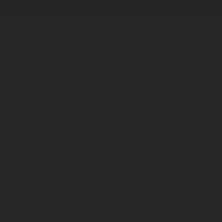
а и Воронежской области. Возрастное ограничение 1
МИ ЭЛ № ФС 77 - 68517, выдано Федеральной службо
. Телефон редакции: +7(473) 232-02-40.
рамках договоров на информационное сопровождение