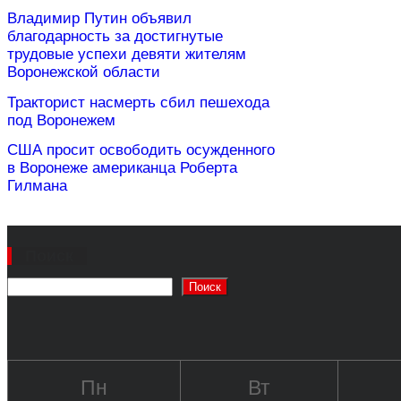
Владимир Путин объявил
благодарность за достигнутые
трудовые успехи девяти жителям
Воронежской области
Тракторист насмерть сбил пешехода
под Воронежем
США просит освободить осужденного
в Воронеже американца Роберта
Гилмана
Поиск
Поиск
Пн
Вт