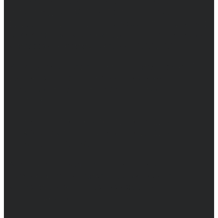
Сетевое издание. Свидетельство о
регистрации СМИ ЭЛ № ФС 77 - 68517,
выдано Федеральной службой по надзору в
сфере связи, информационных технологий
и массовых коммуникаций 31.01.2017 г.
Учредители: Бабаян Ю.С., Омельченко Т.С.
Директор: Бабаян Юрий Сергеевич.
Главный редактор: Бабаян Юрий
Сергеевич.
Адрес электронной почты редакции:
info@obozvrn.ru. Телефон редакции:
+7(473) 232-02-40.
Материалы рубрики "Пресс-релиз"
публикуются в рамках договоров на
информационное сопровождение
деятельности.