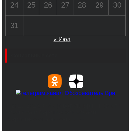
24
25
26
27
28
29
30
31
« Июл
Социальные сети
© 2017-2026, Обозреватель.Врн - новости
Воронежа и Воронежской области.
Возрастное ограничение 16+