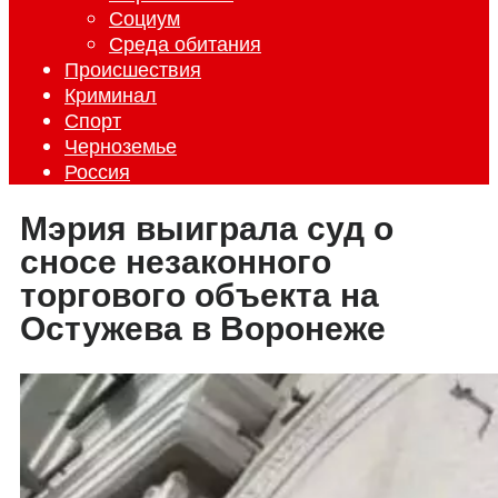
Социум
Среда обитания
Происшествия
Криминал
Спорт
Черноземье
Россия
Мэрия выиграла суд о
сносе незаконного
торгового объекта на
Остужева в Воронеже