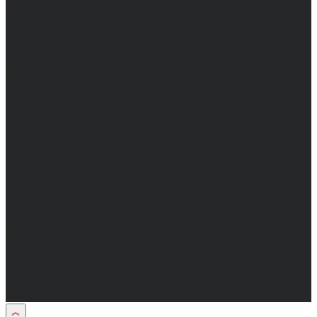
и массовых коммуникаций 31.01.2017 г.
Учредители: Бабаян Ю.С., Омельченко Т.С.
Директор: Бабаян Юрий Сергеевич.
Главный редактор: Бабаян Юрий
Сергеевич.
Адрес электронной почты редакции:
info@obozvrn.ru. Телефон редакции:
+7(473) 232-02-40.
Материалы рубрики "Пресс-релиз"
публикуются в рамках договоров на
информационное сопровождение
деятельности.