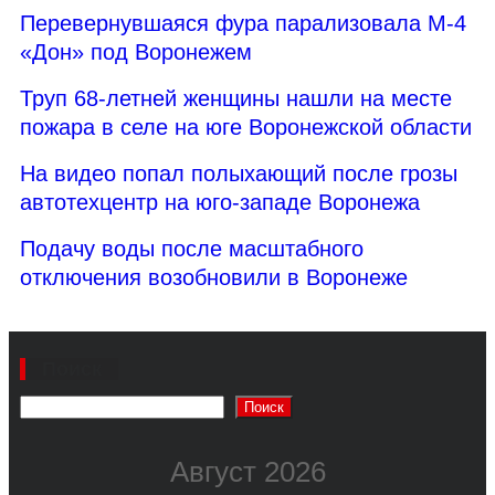
Перевернувшаяся фура парализовала М-4
«Дон» под Воронежем
Труп 68-летней женщины нашли на месте
пожара в селе на юге Воронежской области
На видео попал полыхающий после грозы
автотехцентр на юго-западе Воронежа
Подачу воды после масштабного
отключения возобновили в Воронеже
Поиск
Поиск
Август 2026