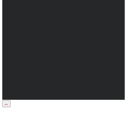
Директор: Бабаян Юрий Сергеевич.
Главный редактор: Бабаян Юрий
Сергеевич.
Адрес электронной почты редакции:
info@obozvrn.ru. Телефон редакции:
+7(473) 232-02-40.
Материалы рубрики "Пресс-релиз"
публикуются в рамках договоров на
информационное сопровождение
деятельности.