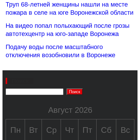
Труп 68-летней женщины нашли на месте
пожара в селе на юге Воронежской области
На видео попал полыхающий после грозы
автотехцентр на юго-западе Воронежа
Подачу воды после масштабного
отключения возобновили в Воронеже
Поиск
Поиск
Август 2026
Пн
Вт
Ср
Чт
Пт
Сб
Вс