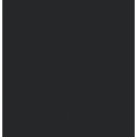
регистрации СМИ ЭЛ № ФС 77 - 68517,
выдано Федеральной службой по надзору в
сфере связи, информационных технологий
и массовых коммуникаций 31.01.2017 г.
Учредители: Бабаян Ю.С., Омельченко Т.С.
Директор: Бабаян Юрий Сергеевич.
Главный редактор: Бабаян Юрий
Сергеевич.
Адрес электронной почты редакции:
info@obozvrn.ru. Телефон редакции:
+7(473) 232-02-40.
Материалы рубрики "Пресс-релиз"
публикуются в рамках договоров на
информационное сопровождение
деятельности.