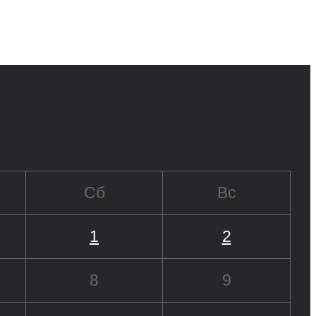
Сб
Вс
1
2
8
9