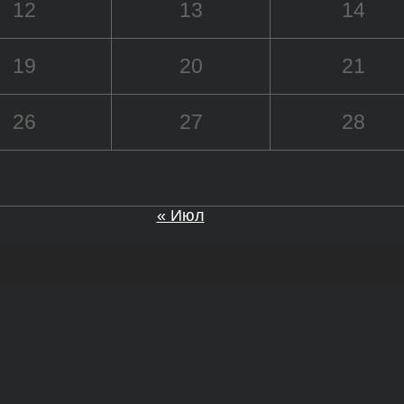
12
13
14
19
20
21
26
27
28
« Июл
а и Воронежской области. Возрастное ограничение 1