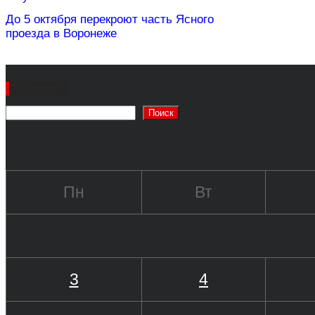
До 5 октября перекроют часть Ясного
проезда в Воронеже
Поиск
Поиск
Пн
Вт
3
4