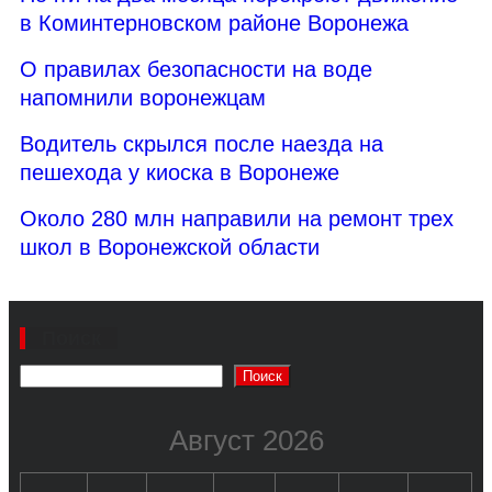
в Коминтерновском районе Воронежа
О правилах безопасности на воде
напомнили воронежцам
Водитель скрылся после наезда на
пешехода у киоска в Воронеже
Около 280 млн направили на ремонт трех
школ в Воронежской области
Поиск
Поиск
Август 2026