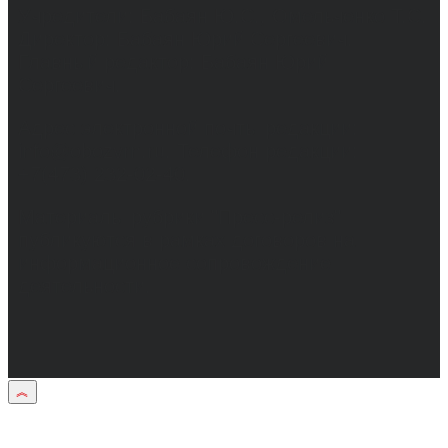
Учредители: Бабаян Ю.С., Омельченко Т.С.
Директор: Бабаян Юрий Сергеевич.
Главный редактор: Бабаян Юрий
Сергеевич.
Адрес электронной почты редакции:
info@obozvrn.ru. Телефон редакции:
+7(473) 232-02-40.
Материалы рубрики "Пресс-релиз"
публикуются в рамках договоров на
информационное сопровождение
деятельности.