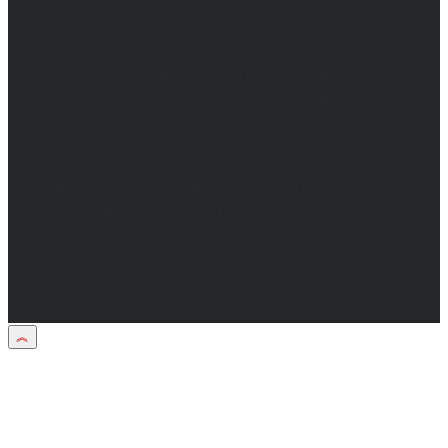
Главный редактор: Бабаян Юрий
Сергеевич.
Адрес электронной почты редакции:
info@obozvrn.ru. Телефон редакции:
+7(473) 232-02-40.
Материалы рубрики "Пресс-релиз"
публикуются в рамках договоров на
информационное сопровождение
деятельности.