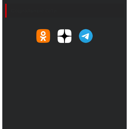
Социальные сети
© 2017-2026, Обозреватель.Врн - новости
Воронежа и Воронежской области.
Возрастное ограничение 16+
Сетевое издание. Свидетельство о
регистрации СМИ ЭЛ № ФС 77 - 68517,
выдано Федеральной службой по надзору в
сфере связи, информационных технологий
и массовых коммуникаций 31.01.2017 г.
Учредители: Бабаян Ю.С., Омельченко Т.С.
Директор: Бабаян Юрий Сергеевич.