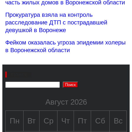
часть жилых домов в Воронежской области
Прокуратура взяла на контроль
расследование ДТП с пострадавшей
девушкой в Воронеже
Фейком оказалась угроза эпидемии холеры
в Воронежской области
Поиск
Поиск
Август 2026
Пн
Вт
Ср
Чт
Пт
Сб
Вс