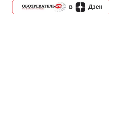
в
Дзен