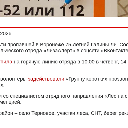
.2026
вести пропавшей в Воронеже 75-летней Галины Ли. 
ьческого отряда «ЛизаАлерт» в соцсети «ВКонтакте»
упила
на горячую линию отряда в 10.00 в четверг, 14
и волонтеры
задействовали
«Группу коротких прозвон
х.
 со специалистом отрядного направления «Лес на св
еменцией.
йон – село Терновое, участки леса, СНТ, берег реки