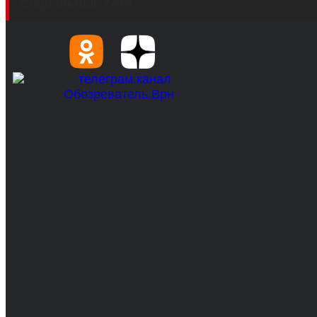
Социальные сети
© 2017-2026, Обозреватель.Врн - новости Воронеж
Сетевое издание. Свидетельство о регистрации С
технологий и массовых коммуникаций 31.01.2017 г.
Учредители: Бабаян Ю.С., Омельченко Т.С.
Директор: Бабаян Юрий Сергеевич.
Главный редактор: Бабаян Юрий Сергеевич.
Адрес электронной почты редакции: info@obozvrn.ru
Материалы рубрики "Пресс-релиз" публикуются в 