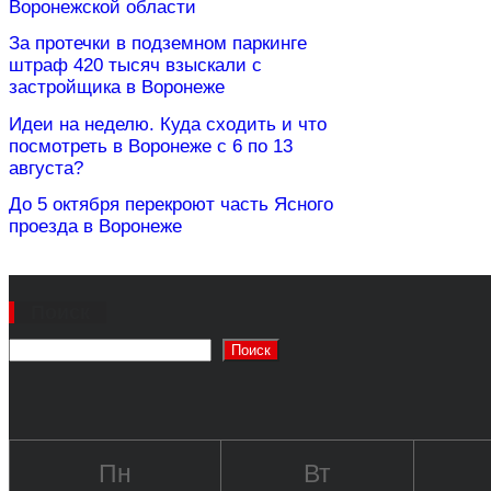
Воронежской области
За протечки в подземном паркинге
штраф 420 тысяч взыскали с
застройщика в Воронеже
Идеи на неделю. Куда сходить и что
посмотреть в Воронеже с 6 по 13
августа?
До 5 октября перекроют часть Ясного
проезда в Воронеже
Поиск
Поиск
Пн
Вт