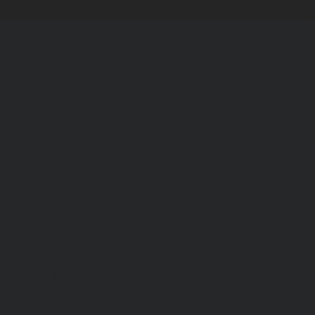
а и Воронежской области. Возрастное ограничение 1
МИ ЭЛ № ФС 77 - 68517, выдано Федеральной службо
. Телефон редакции: +7(473) 232-02-40.
рамках договоров на информационное сопровождение