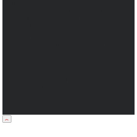
Учредители: Бабаян Ю.С., Омельченко Т.С.
Директор: Бабаян Юрий Сергеевич.
Главный редактор: Бабаян Юрий
Сергеевич.
Адрес электронной почты редакции:
info@obozvrn.ru. Телефон редакции:
+7(473) 232-02-40.
Материалы рубрики "Пресс-релиз"
публикуются в рамках договоров на
информационное сопровождение
деятельности.