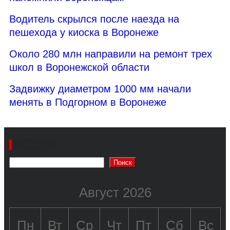
Водитель скрылся после наезда на
пешехода у киоска в Воронеже
Около 280 млн направили на ремонт трех
школ в Воронежской области
Задвижку диаметром 1000 мм начали
менять в Подгорном в Воронеже
Поиск
Поиск
Август 2026
Пн
Вт
Ср
Чт
Пт
Сб
Вс