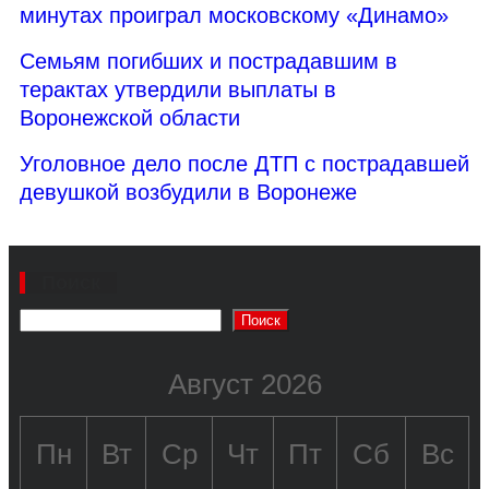
минутах проиграл московскому «Динамо»
Семьям погибших и пострадавшим в
терактах утвердили выплаты в
Воронежской области
Уголовное дело после ДТП с пострадавшей
девушкой возбудили в Воронеже
Поиск
Поиск
Август 2026
Пн
Вт
Ср
Чт
Пт
Сб
Вс