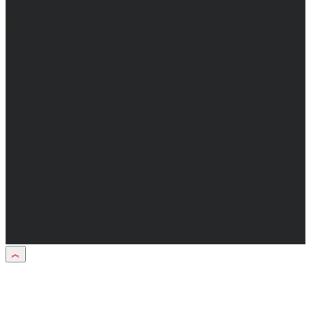
Директор: Бабаян Юрий Сергеевич.
Главный редактор: Бабаян Юрий
Сергеевич.
Адрес электронной почты редакции:
info@obozvrn.ru. Телефон редакции:
+7(473) 232-02-40.
Материалы рубрики "Пресс-релиз"
публикуются в рамках договоров на
информационное сопровождение
деятельности.