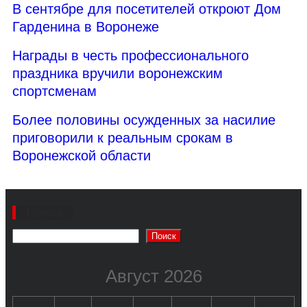
В сентябре для посетителей откроют Дом
Гарденина в Воронеже
Награды в честь профессионального
праздника вручили воронежским
спортсменам
Более половины осужденных за насилие
приговорили к реальным срокам в
Воронежской области
Поиск
Поиск
Август 2026