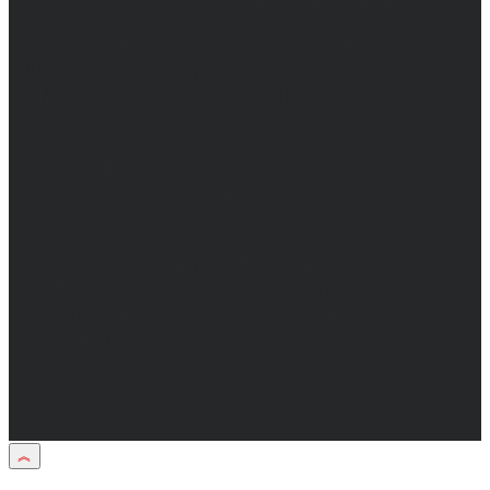
Учредители: Бабаян Ю.С., Омельченко Т.С.
Директор: Бабаян Юрий Сергеевич.
Главный редактор: Бабаян Юрий
Сергеевич.
Адрес электронной почты редакции:
info@obozvrn.ru. Телефон редакции:
+7(473) 232-02-40.
Материалы рубрики "Пресс-релиз"
публикуются в рамках договоров на
информационное сопровождение
деятельности.