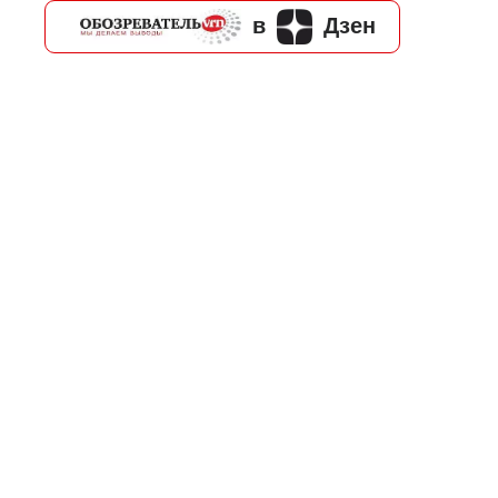
в
Дзен