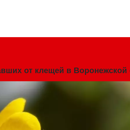
авших от клещей в Воронежской