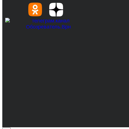
© 2017-2026, Обозреватель.Врн - новости Воронеж
Сетевое издание. Свидетельство о регистрации С
технологий и массовых коммуникаций 31.01.2017 г.
Учредители: Бабаян Ю.С., Омельченко Т.С.
Директор: Бабаян Юрий Сергеевич.
Главный редактор: Бабаян Юрий Сергеевич.
Адрес электронной почты редакции: info@obozvrn.ru
Материалы рубрики "Пресс-релиз" публикуются в 