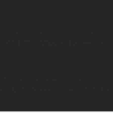
а и Воронежской области. Возрастное ограничение 1
МИ ЭЛ № ФС 77 - 68517, выдано Федеральной службо
. Телефон редакции: +7(473) 232-02-40.
рамках договоров на информационное сопровождение