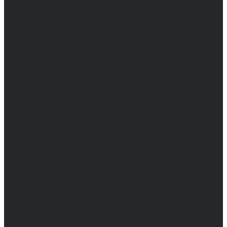
Сетевое издание. Свидетельство о
регистрации СМИ ЭЛ № ФС 77 - 68517,
выдано Федеральной службой по надзору в
сфере связи, информационных технологий
и массовых коммуникаций 31.01.2017 г.
Учредители: Бабаян Ю.С., Омельченко Т.С.
Директор: Бабаян Юрий Сергеевич.
Главный редактор: Бабаян Юрий
Сергеевич.
Адрес электронной почты редакции:
info@obozvrn.ru. Телефон редакции:
+7(473) 232-02-40.
Материалы рубрики "Пресс-релиз"
публикуются в рамках договоров на
информационное сопровождение
деятельности.