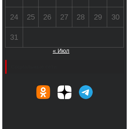
24
25
26
27
28
29
30
31
« Июл
Социальные сети
© 2017-2026, Обозреватель.Врн - новости
Воронежа и Воронежской области.
Возрастное ограничение 16+