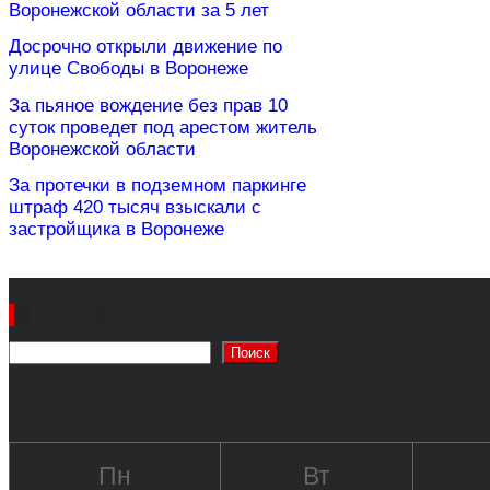
Воронежской области за 5 лет
Досрочно открыли движение по
улице Свободы в Воронеже
За пьяное вождение без прав 10
суток проведет под арестом житель
Воронежской области
За протечки в подземном паркинге
штраф 420 тысяч взыскали с
застройщика в Воронеже
Поиск
Поиск
Пн
Вт