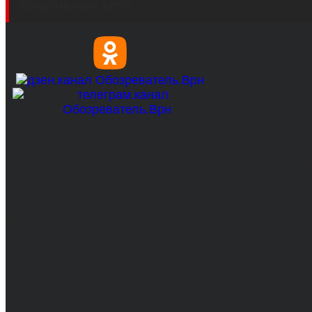
Социальные сети
© 2017-2026, Обозреватель.Врн - новости Воронеж
Сетевое издание. Свидетельство о регистрации С
технологий и массовых коммуникаций 31.01.2017 г.
Учредители: Бабаян Ю.С., Омельченко Т.С.
Директор: Бабаян Юрий Сергеевич.
Главный редактор: Бабаян Юрий Сергеевич.
Адрес электронной почты редакции: info@obozvrn.ru
Материалы рубрики "Пресс-релиз" публикуются в 