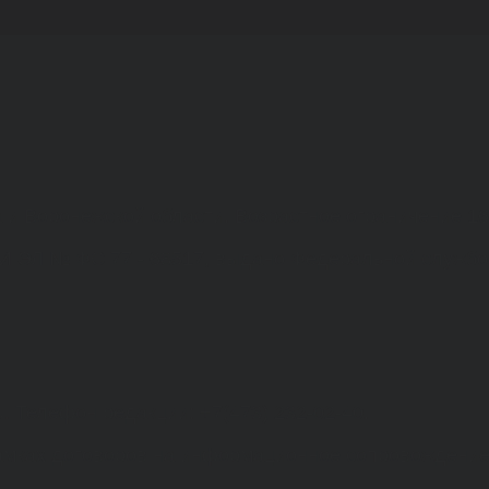
а и Воронежской области. Возрастное ограничение 1
МИ ЭЛ № ФС 77 - 68517, выдано Федеральной службо
. Телефон редакции: +7(473) 232-02-40.
рамках договоров на информационное сопровождение