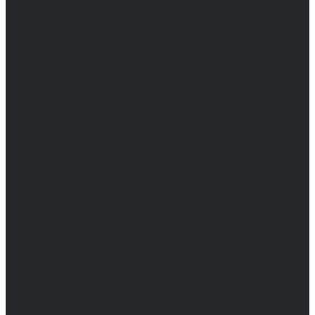
Сетевое издание. Свидетельство о
регистрации СМИ ЭЛ № ФС 77 - 68517,
выдано Федеральной службой по надзору в
сфере связи, информационных технологий
и массовых коммуникаций 31.01.2017 г.
Учредители: Бабаян Ю.С., Омельченко Т.С.
Директор: Бабаян Юрий Сергеевич.
Главный редактор: Бабаян Юрий
Сергеевич.
Адрес электронной почты редакции:
info@obozvrn.ru. Телефон редакции:
+7(473) 232-02-40.
Материалы рубрики "Пресс-релиз"
публикуются в рамках договоров на
информационное сопровождение
деятельности.