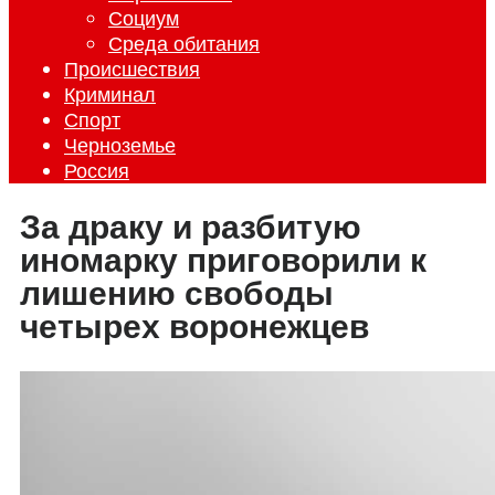
Социум
Среда обитания
Происшествия
Криминал
Спорт
Черноземье
Россия
За драку и разбитую
иномарку приговорили к
лишению свободы
четырех воронежцев