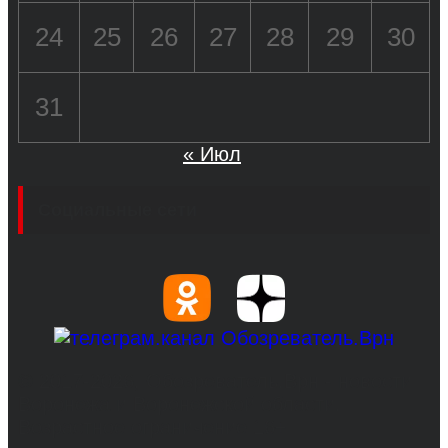
24
25
26
27
28
29
30
31
« Июл
Социальные сети
© 2017-2026, Обозреватель.Врн - новости
Воронежа и Воронежской области.
Возрастное ограничение 16+